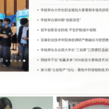
参加培训。本次培训开设电商班和直
班侧重传统电商及线上店铺创业，聚
学校举办大学生职业规划大赛暑期专项培训班
重短视频与直播新媒体创业，均紧密
学校举办第89期“创新讲堂”
此次培训设置了56个课时数，将通过“
模式，让学员...
筑牢创客安全防线 平安护航端午假期
宜春职业技术学院来校调研产教融合与智慧教
学校师生在全国大学生“三创赛”江西赛区选
宜春职业技术学院来校调研产教融合与智慧
我校学子在“创赢未来”2026创业大赛南昌市
第31期“云创智产”论坛：聚焦中药智能制造