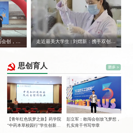
走进自强之星 | 将宗寰：敢闯会创，踔厉奋进当自强
走近最美大学生 | 刘熠新：携手双创 奔赴鸿鹄志
思创育人
【青年红色筑梦之旅】药学院
彭立军：敢闯会创放飞梦想，
“中药本草校园行”学生创新创
扎实肯干书写华章
业团队赴赣州、樟树等地开展