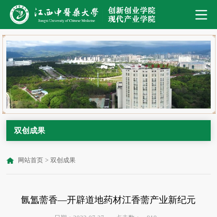
双创成果
网站首页
>
双创成果
氤氲薷香—开辟道地药材江香薷产业新纪元