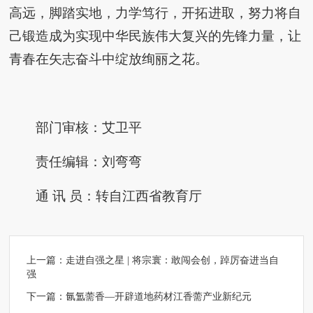
高远，脚踏实地，力学笃行，开拓进取，努力将自
己锻造成为实现中华民族伟大复兴的先锋力量，让
青春在矢志奋斗中绽放绚丽之花。
部门审核：艾卫平
责任编辑：刘弯弯
通 讯 员：转自江西省教育厅
上一篇：
走进自强之星 | 将宗寰：敢闯会创，踔厉奋进当自
强
下一篇：
氤氲薷香—开辟道地药材江香薷产业新纪元