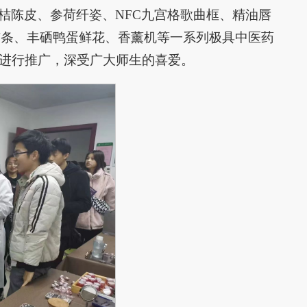
桔陈皮、参荷纤姿、NFC九宫格歌曲框、精油唇
艾条、丰硒鸭蛋鲜花、香薰机等一系列极具中医药
式进行推广，深受广大师生的喜爱。