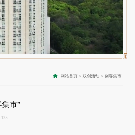
网站首页
>
双创活动
>
创客集市
集市”
125