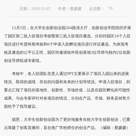
79
日期：2020-12-07
作者：蔡媛媛
点击数：
12月5日，在大学生创新创业园204路演大厅，创新创业学院组织开展
了园区第二批入驻项目考核暨第三批入驻项目遴选。分别对园区16个入驻
项目进行年度终期考核和6个申请入驻孵化项目进行评议遴选。为体现考
核及遴选的公平公正性，园区特邀请校外双创基地3位导师与校内2位创新
创业导师组成专家组。
考核中，各入驻团队负责人通过PPT主要展示了项目入园以来的进展
情况、取得的成绩、存在的问题和未来的计划等情况。申请入驻项目，则
重点汇报了项目的落地性、创新性、市场价值，以及在园区孵化的可能性
成果。与会专家评针对各项目的情况，分别在产品、市场、财务及销售方
面给予了指导建议。
据悉，大学生创新创业园为了更好地服务在校大学生创新创业，已重
点筹建了创客直播间，旨在推广学校师生的创业产品。（编辑：蔡媛媛）